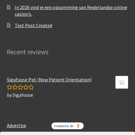
In 2026 vind je een opsomming van Nederlandse online
casino’s.
Test Post Created
Recent reviews
Sigafoose Ppt (New Patient Orientation)
by Sigafoose
Rated
5
out
of 5
Advertise
POWERED BY