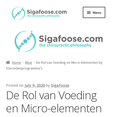
Skip
Skip
Menu
to
to
navigation
content
Home
About Us
Blog
Home
Blog
De Rol van Voeding en Micro-elementen bij
Podcasts
Steroïdenprogramma’s
Member Area
Posted on
July 9, 2026
by
Sigafoose
De Rol van Voeding
en Micro-elementen