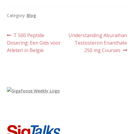
Category:
Blog
Post
Previous
Next
T 500 Peptide
Understanding Aburaihan
post:
post:
Dosering: Een Gids voor
Testosteron Enanthate
navigation
Atleten in België
250 mg Courses